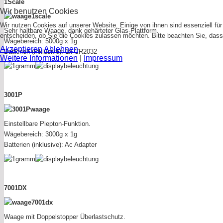
1Scale
Wir benutzen Cookies
Wir nutzen Cookies auf unserer Website. Einige von ihnen sind essenziell fü
Sehr haltbare Waage, dank gehärteter Glas-Plattform.
entscheiden, ob Sie die Cookies zulassen möchten. Bitte beachten Sie, dass 
Wägebereich: 5000g x 1g
Akzeptieren
Ablehnen
Batterien (inklusive): 1x CR2032
Weitere Informationen
|
Impressum
3001P
Einstellbare Piepton-Funktion.
Wägebereich: 3000g x 1g
Batterien (inklusive): Ac Adapter
7001DX
Waage mit Doppelstopper Überlastschutz.