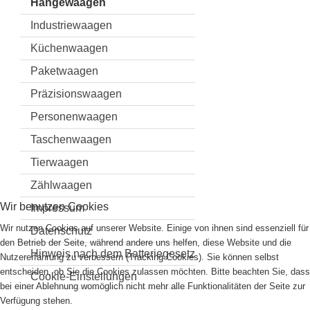
Hängewaagen
Industriewaagen
Küchenwaagen
Paketwaagen
Präzisionswaagen
Personenwaagen
Taschenwaagen
Tierwaagen
Zählwaagen
Wir benutzen Cookies
Impressum
Wir nutzen Cookies auf unserer Website. Einige von ihnen sind essenziell für
Datenschutz
den Betrieb der Seite, während andere uns helfen, diese Website und die
Hinweis nach dem Batteriegesetz
Nutzererfahrung zu verbessern (Tracking Cookies). Sie können selbst
entscheiden, ob Sie die Cookies zulassen möchten. Bitte beachten Sie, dass
Cookie-Einstellungen
bei einer Ablehnung womöglich nicht mehr alle Funktionalitäten der Seite zur
Verfügung stehen.